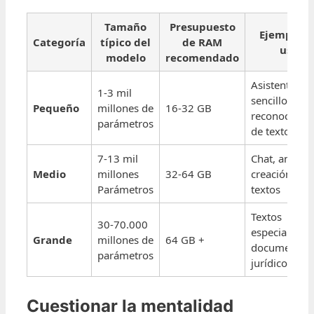
Tamaño
Presupuesto
Ejemplo d
Categoría
típico del
de RAM
uso
modelo
recomendado
Asistente
1-3 mil
sencillo,
Pequeño
millones de
16-32 GB
reconocimie
parámetros
de texto
7-13 mil
Chat, análisis
Medio
millones
32-64 GB
creación de
Parámetros
textos
Textos
30-70.000
especializado
Grande
millones de
64 GB +
documentos
parámetros
jurídicos
Cuestionar la mentalidad