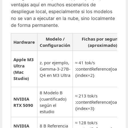
ventajas aquí en muchos escenarios de
despliegue local, especialmente si los modelos
no se van a ejecutar en la nube, sino localmente
de forma permanente.
Modelo /
Fichas por segundo
Hardware
Configuración
(aproximado)
Apple M3
z. por ejemplo,
≈ 41 tok/s
Ultra
Gemma-3-27B-
:contentReference[oaicite:
(Mac
Q4 en M3 Ultra
{index=2}
Studio)
8 Modelo B
≈ 213 tok/s
NVIDIA
(cuantificado)
:contentReference[oaicite:
RTX 5090
según el
{index=3}
estudio
≈ 128 tok/s
NVIDIA
8 B Referencia