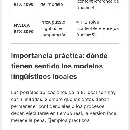
:contentReference[oaicite:
RTX 4090
del modelo
{index=4}
Presupuesto
≈ 112 tok/s
NVIDIA
HighEnd en
:contentReference[oaicite:
RTX 3090
comparación
{index=5}
Importancia práctica: dónde
tienen sentido los modelos
lingüísticos locales
Las posibles aplicaciones de la IA local son hoy
casi ilimitadas. Siempre que los datos deban
permanecer confidenciales o los procesos
deban ejecutarse en tiempo real, la versión local
merece la pena. Ejemplos prácticos: